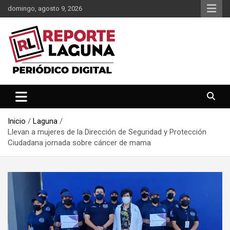
Saltar
domingo, agosto 9, 2026
al
contenido
Reporte Laguna Noticias
Reporte Laguna
Inicio
Laguna
Llevan a mujeres de la Dirección de Seguridad y Protección
Ciudadana jornada sobre cáncer de mama