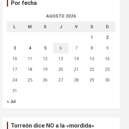
Por fecha
r
AGOSTO 2026
L
M
X
J
V
S
D
1
2
3
4
5
6
7
8
9
10
11
12
13
14
15
16
17
18
19
20
21
22
23
24
25
26
27
28
29
30
31
« Jul
Torreón dice NO a la «mordida»