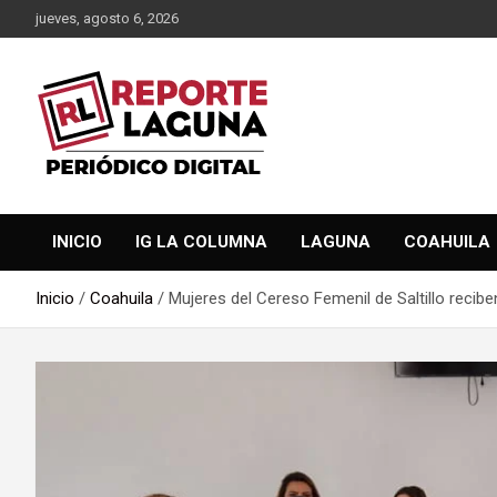
Saltar
jueves, agosto 6, 2026
al
contenido
Reporte Laguna Noticias
Reporte Laguna
INICIO
IG LA COLUMNA
LAGUNA
COAHUILA
Inicio
Coahuila
Mujeres del Cereso Femenil de Saltillo recib