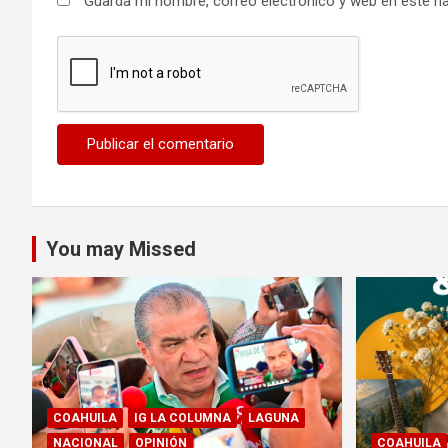
Guarda mi nombre, correo electrónico y web en este n
You may Missed
COAHUILA
IG LA COLUMNA
LAGUNA
NACIONAL
OPINIÓN
COAHUILA