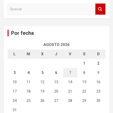
B
u
s
c
a
Por fecha
r
AGOSTO 2026
L
M
X
J
V
S
D
1
2
3
4
5
6
7
8
9
10
11
12
13
14
15
16
17
18
19
20
21
22
23
24
25
26
27
28
29
30
31