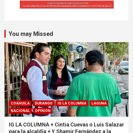
You may Missed
COAHUILA
DURANGO
IG LA COLUMNA
LAGUNA
NACIONAL
OPINIÓN
IG LA COLUMNA + Cintia Cuevas o Luis Salazar
para la alcaldía + Y Shamir Fernández a la