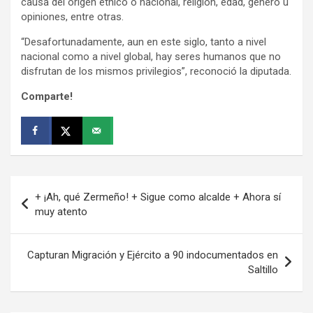
causa del origen étnico o nacional, religión, edad, género u
opiniones, entre otras.
“Desafortunadamente, aun en este siglo, tanto a nivel
nacional como a nivel global, hay seres humanos que no
disfrutan de los mismos privilegios”, reconoció la diputada.
Comparte!
Navegación
+ ¡Ah, qué Zermeño! + Sigue como alcalde + Ahora sí
de
muy atento
entradas
Capturan Migración y Ejército a 90 indocumentados en
Saltillo