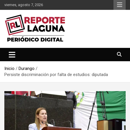
Saltar
viernes, agosto 7, 2026
al
contenido
Reporte Laguna Noticias
Reporte Laguna
Inicio
Durango
Persiste discriminación por falta de estudios: diputada