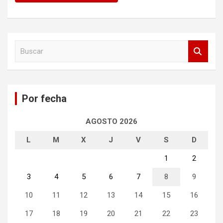
B
u
s
c
a
Por fecha
r
AGOSTO 2026
L
M
X
J
V
S
D
1
2
3
4
5
6
7
8
9
10
11
12
13
14
15
16
17
18
19
20
21
22
23