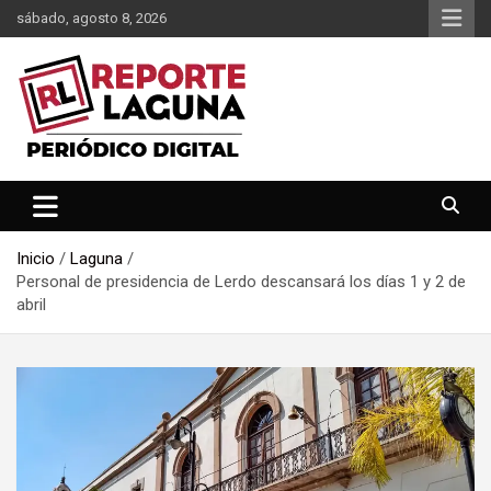
Saltar
sábado, agosto 8, 2026
al
contenido
Reporte Laguna Noticias
Reporte Laguna
Inicio
Laguna
Personal de presidencia de Lerdo descansará los días 1 y 2 de
abril