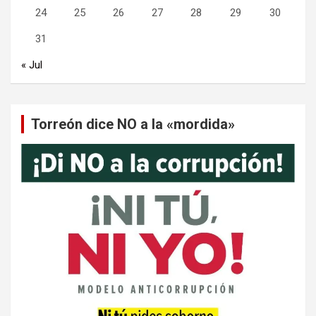
24
25
26
27
28
29
30
31
« Jul
Torreón dice NO a la «mordida»