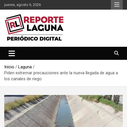
Saltar
jueves, agosto 6, 2026
al
contenido
Reporte Laguna Noticias
Reporte Laguna
Inicio
Laguna
Piden extremar precauciones ante la nueva llegada de agua a
los canales de riego