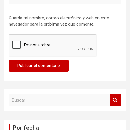
Guarda mi nombre, correo electrónico y web en este
navegador para la próxima vez que comente.
B
u
s
c
a
Por fecha
r