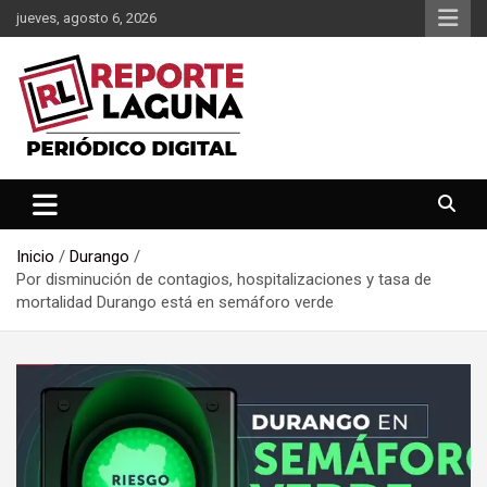
Saltar
jueves, agosto 6, 2026
al
contenido
Reporte Laguna Noticias
Reporte Laguna
Inicio
Durango
Por disminución de contagios, hospitalizaciones y tasa de
mortalidad Durango está en semáforo verde