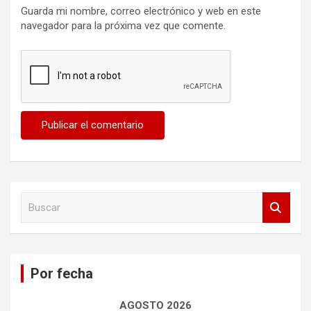
Guarda mi nombre, correo electrónico y web en este
navegador para la próxima vez que comente.
B
u
s
c
a
Por fecha
r
AGOSTO 2026