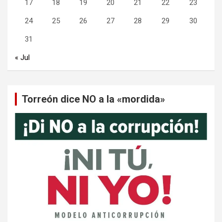
17
18
19
20
21
22
23
24
25
26
27
28
29
30
31
« Jul
Torreón dice NO a la «mordida»