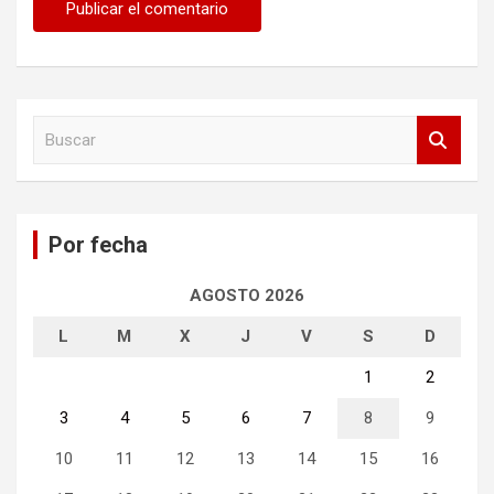
B
u
s
c
a
Por fecha
r
AGOSTO 2026
L
M
X
J
V
S
D
1
2
3
4
5
6
7
8
9
10
11
12
13
14
15
16