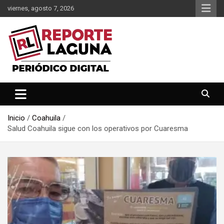
Saltar
viernes, agosto 7, 2026
al
contenido
Reporte Laguna Noticias
Reporte Laguna
Inicio
Coahuila
Salud Coahuila sigue con los operativos por Cuaresma