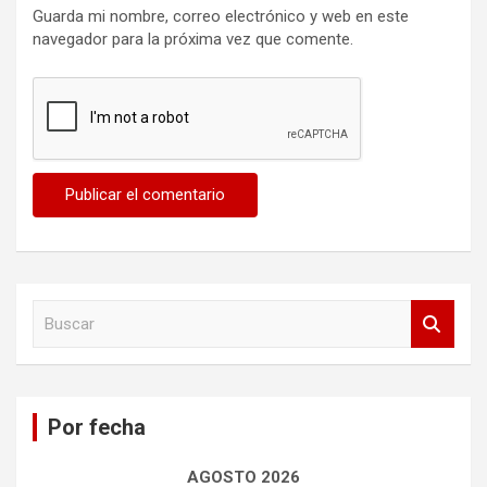
Guarda mi nombre, correo electrónico y web en este
navegador para la próxima vez que comente.
B
u
s
c
a
Por fecha
r
AGOSTO 2026