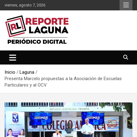
Saltar
viernes, agosto 7, 2026
al
contenido
Reporte Laguna Noticias
Reporte Laguna
Inicio
Laguna
Presenta Marcelo propuestas a la Asociación de Escuelas
Particulares y al OCV