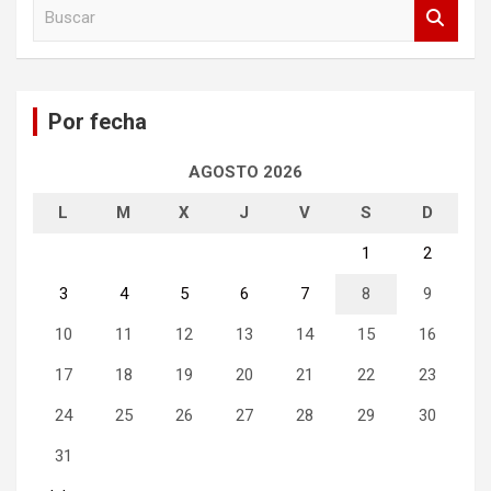
B
u
s
c
a
Por fecha
r
AGOSTO 2026
L
M
X
J
V
S
D
1
2
3
4
5
6
7
8
9
10
11
12
13
14
15
16
17
18
19
20
21
22
23
24
25
26
27
28
29
30
31