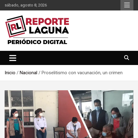
Saltar
sábado, agosto 8, 2026
al
contenido
Reporte Laguna Noticias
Reporte Laguna
Inicio
Nacional
Proselitismo con vacunación, un crimen