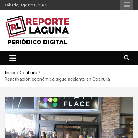
Saltar
sábado, agosto 8, 2026
al
contenido
Reporte Laguna Noticias
Reporte Laguna
Inicio
Coahuila
Reactivación económica sigue adelante en Coahuila