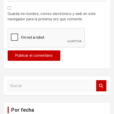
Guarda mi nombre, correo electrónico y web en este
navegador para la próxima vez que comente.
B
u
s
c
a
Por fecha
r