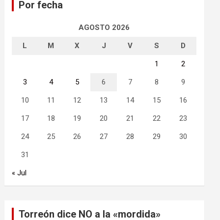
Por fecha
r
AGOSTO 2026
L
M
X
J
V
S
D
1
2
3
4
5
6
7
8
9
10
11
12
13
14
15
16
17
18
19
20
21
22
23
24
25
26
27
28
29
30
31
« Jul
Torreón dice NO a la «mordida»