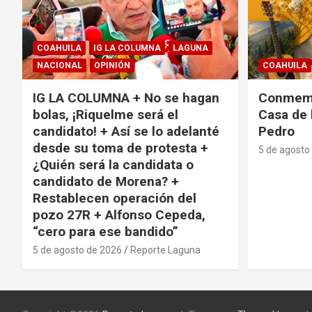
COAHUILA
IG LA COLUMNA
LAGUNA
NACIONAL
OPINIÓN
COAHUILA
IG LA COLUMNA + No se hagan
Conmemo
bolas, ¡Riquelme será el
Casa de 
candidato! + Así se lo adelanté
Pedro
desde su toma de protesta +
5 de agosto
¿Quién será la candidata o
candidato de Morena? +
Restablecen operación del
pozo 27R + Alfonso Cepeda,
“cero para ese bandido”
5 de agosto de 2026
Reporte Laguna