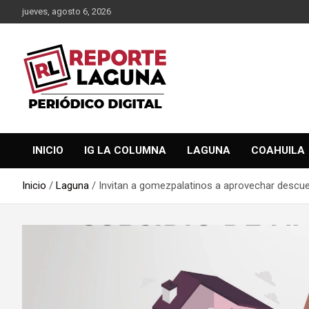
Saltar
jueves, agosto 6, 2026
al
contenido
Reporte Laguna Noticias
Reporte Laguna
INICIO
IG LA COLUMNA
LAGUNA
COAHUILA
Inicio
Laguna
Invitan a gomezpalatinos a aprovechar descue