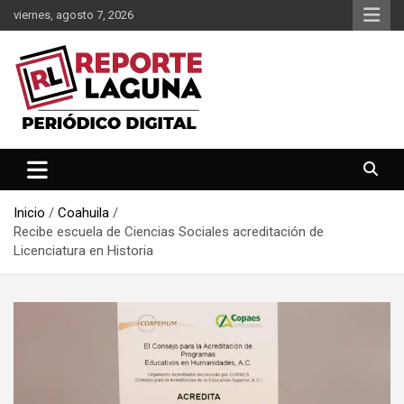
Saltar
viernes, agosto 7, 2026
al
contenido
Reporte Laguna Noticias
Reporte Laguna
Inicio
Coahuila
Recibe escuela de Ciencias Sociales acreditación de
Licenciatura en Historia