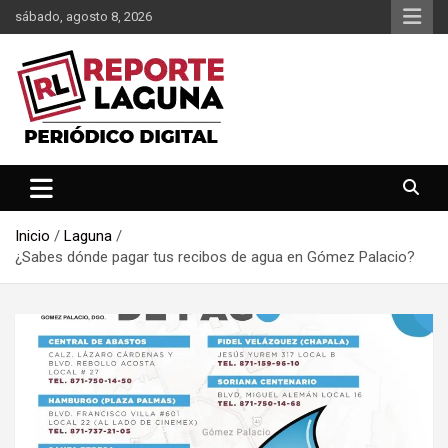
Saltar
sábado, agosto 8, 2026
al
contenido
Reporte Laguna Noticias
Reporte Laguna
Inicio
Laguna
¿Sabes dónde pagar tus recibos de agua en Gómez Palacio?