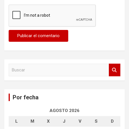
B
u
s
c
a
Por fecha
r
AGOSTO 2026
L
M
X
J
V
S
D