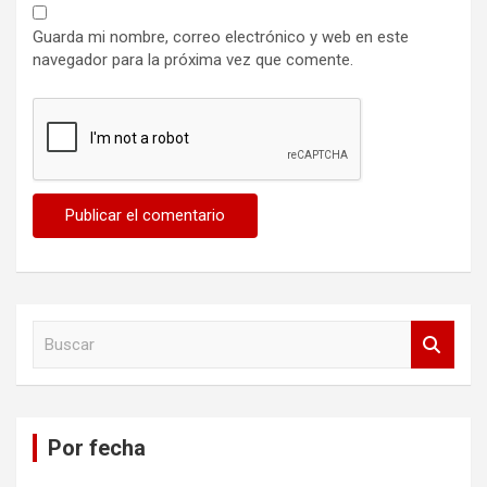
Guarda mi nombre, correo electrónico y web en este
navegador para la próxima vez que comente.
B
u
s
c
a
Por fecha
r