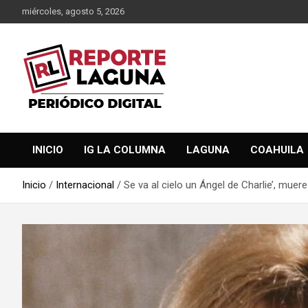
Saltar
miércoles, agosto 5, 2026
al
contenido
Reporte Laguna Noticias
Reporte Laguna
INICIO
IG LA COLUMNA
LAGUNA
COAHUILA
Inicio
Internacional
Se va al cielo un Ángel de Charlie’, muer