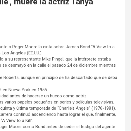
lie’, muere la actriz Tanya
junto a Roger Moore la cinta sobre James Bond “A View to a
n Los Ángeles (EE.UU.).
o a su representante Mike Pingel, que la intérprete estaba
ue se desmayó en la calle el pasado 24 de diciembre mientras
e Roberts, aunque en principio se ha descartado que se deba
ió en Nueva York en 1955.
icidad antes de hacerse un hueco como actriz.
s varios papeles pequeños en series y películas televisivas,
quinta y última temporada de “Charlie’s Angels” (1976-1981).
carrera continuó ascendiendo hasta lograr el que, finalmente,
“A View to a Kill”.
e Roger Moore como Bond antes de ceder el testigo del agente