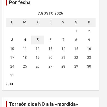
Por fecha
r
AGOSTO 2026
L
M
X
J
V
S
D
1
2
3
4
5
6
7
8
9
10
11
12
13
14
15
16
17
18
19
20
21
22
23
24
25
26
27
28
29
30
31
« Jul
Torreón dice NO a la «mordida»