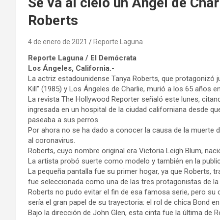
Se va al cielo un Ángel de Char
Roberts
4 de enero de 2021
Reporte Laguna
Reporte Laguna / El Demócrata
Los Ángeles, California.-
La actriz estadounidense Tanya Roberts, que protagonizó 
Kill” (1985) y Los Ángeles de Charlie, murió a los 65 años e
La revista The Hollywood Reporter señaló este lunes, citand
ingresada en un hospital de la ciudad californiana desde q
paseaba a sus perros.
Por ahora no se ha dado a conocer la causa de la muerte d
al coronavirus.
Roberts, cuyo nombre original era Victoria Leigh Blum, nac
La artista probó suerte como modelo y también en la publ
La pequeña pantalla fue su primer hogar, ya que Roberts, tra
fue seleccionada como una de las tres protagonistas de la 
Roberts no pudo evitar el fin de esa famosa serie, pero su 
sería el gran papel de su trayectoria: el rol de chica Bond en 
Bajo la dirección de John Glen, esta cinta fue la última d