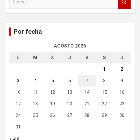
u
s
c
a
Por fecha
r
AGOSTO 2026
L
M
X
J
V
S
D
1
2
3
4
5
6
7
8
9
10
11
12
13
14
15
16
17
18
19
20
21
22
23
24
25
26
27
28
29
30
31
« Jul