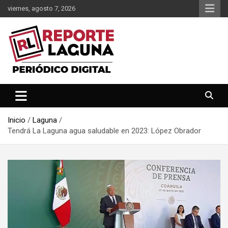
Saltar
viernes, agosto 7, 2026
al
contenido
Reporte Laguna Noticias
Reporte Laguna
Inicio
Laguna
Tendrá La Laguna agua saludable en 2023: López Obrador