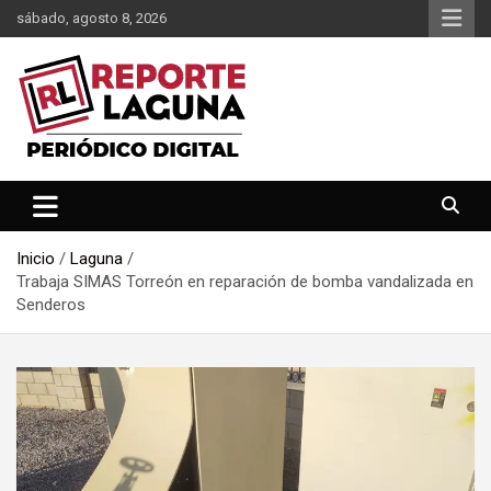
Saltar
sábado, agosto 8, 2026
al
contenido
Reporte Laguna Noticias
Reporte Laguna
Inicio
Laguna
Trabaja SIMAS Torreón en reparación de bomba vandalizada en
Senderos