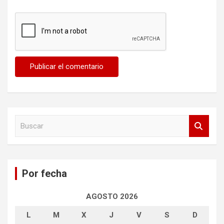
B
u
s
c
a
Por fecha
r
AGOSTO 2026
L
M
X
J
V
S
D