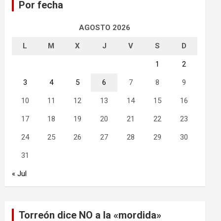
Por fecha
r
AGOSTO 2026
L
M
X
J
V
S
D
1
2
3
4
5
6
7
8
9
10
11
12
13
14
15
16
17
18
19
20
21
22
23
24
25
26
27
28
29
30
31
« Jul
Torreón dice NO a la «mordida»