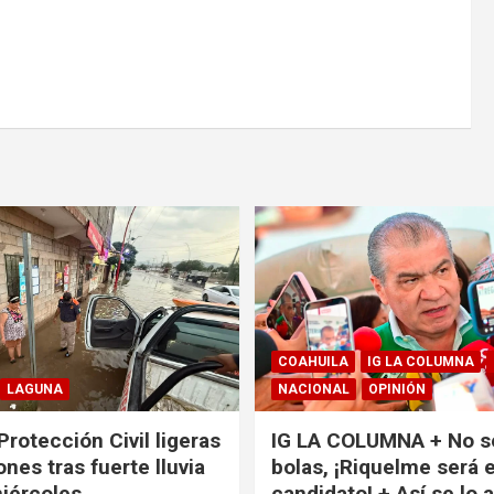
COAHUILA
IG LA COLUMNA
LAGUNA
NACIONAL
OPINIÓN
Protección Civil ligeras
IG LA COLUMNA + No s
nes tras fuerte lluvia
bolas, ¡Riquelme será e
miércoles
candidato! + Así se lo 