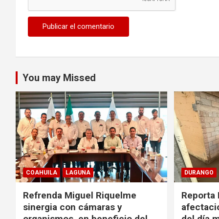
You may Missed
COAHUILA
LAGUNA
DURANGO
Refrenda Miguel Riquelme
Reporta 
sinergia con cámaras y
afectacio
organismos, en beneficio del
del día 