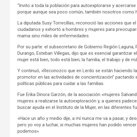
“Invito a toda la población para autoexplorarse y acercarse 
porque aunque sea poco común, también nosotros como h
La diputada Susy Torrecillas, reconoció las acciones que e
ciudadanos y exhortó a hombres y mujeres para preocuparse
mama sino miles de enfermedades.
Por su parte. el subsecretario de Gobierno Región Laguna,
Durango, Esteban Villegas, dijo que es esencial garantizar el b
mujer está bien, todo está bien; la familia, el trabajo y de má
Y continuó, «Reconozco que en Lerdo se están haciendo la
promotor en las actividades de concientización” pactando 
políticas públicas para cuidar a las familias.
Fue Erika Dinora Garzón, de la asociación «mujeres Salvand
mujeres a realizarse la autoexploración y, a quienes padece
buscar ayuda en el Instituto de la Mujer, en las diferentes
«Hace un año y medio dije, a mí nunca me va a pasar, y d
pero yo voy a luchar, si muchas mujeres han podido vencer
podemos»