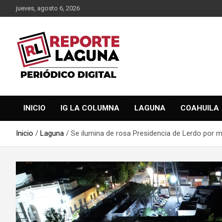
Saltar
jueves, agosto 6, 2026
al
contenido
Reporte Laguna Noticias
Reporte Laguna
INICIO
IG LA COLUMNA
LAGUNA
COAHUILA
Inicio
Laguna
Se ilumina de rosa Presidencia de Lerdo por 