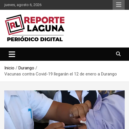
Saltar
jueves, agosto 6, 2026
al
contenido
Reporte Laguna Noticias
Reporte Laguna
Inicio
Durango
Vacunas contra Covid-19 llegarán el 12 de enero a Durango