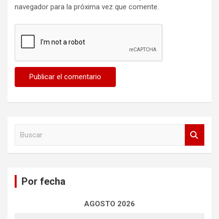
navegador para la próxima vez que comente.
B
u
s
c
a
Por fecha
r
AGOSTO 2026