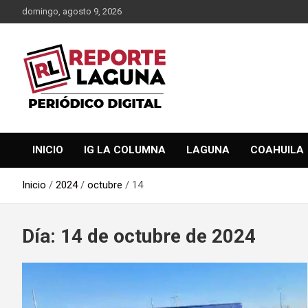
Saltar
domingo, agosto 9, 2026
al
contenido
Reporte Laguna Noticias
Reporte Laguna
INICIO
IG LA COLUMNA
LAGUNA
COAHUILA
Inicio
2024
octubre
14
Día:
14 de octubre de 2024