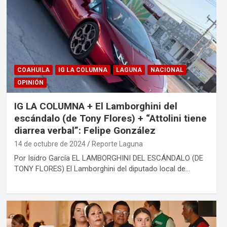
COAHUILA
IG LA COLUMNA
LAGUNA
NACIONAL
OPINIÓN
IG LA COLUMNA + El Lamborghini del
escándalo (de Tony Flores) + “Attolini tiene
diarrea verbal”: Felipe González
14 de octubre de 2024
Reporte Laguna
Por Isidro García EL LAMBORGHINI DEL ESCÁNDALO (DE
TONY FLORES) El Lamborghini del diputado local de…