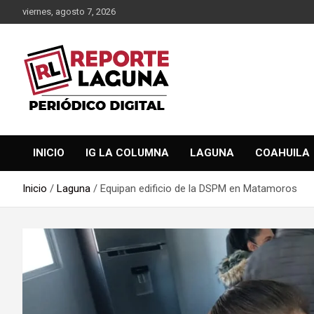
Saltar
viernes, agosto 7, 2026
al
contenido
Reporte Laguna Noticias
Reporte Laguna
INICIO
IG LA COLUMNA
LAGUNA
COAHUILA
Inicio
Laguna
Equipan edificio de la DSPM en Matamoros