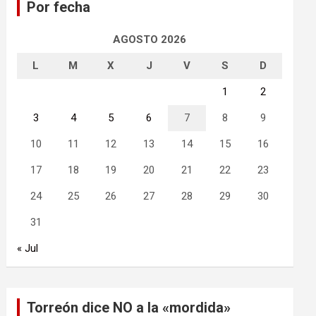
Por fecha
r
AGOSTO 2026
L
M
X
J
V
S
D
1
2
3
4
5
6
7
8
9
10
11
12
13
14
15
16
17
18
19
20
21
22
23
24
25
26
27
28
29
30
31
« Jul
Torreón dice NO a la «mordida»