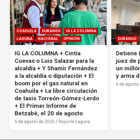
COAHUILA
DURANGO
IG LA COLUMNA
LAGUNA
NACIONAL
OPINIÓN
DURANGO
IG LA COLUMNA + Cintia
Detiene 
Cuevas o Luis Salazar para la
juez de 
alcaldía + Y Shamir Fernández
un milló
a la alcaldía o diputación + El
y arma d
boom por el gas natural en
6 de agosto
Coahuila + La libre circulación
de taxis Torreón-Gómez-Lerdo
+ El Primer Informe de
Betzabé, el 20 de agosto
6 de agosto de 2026
Reporte Laguna