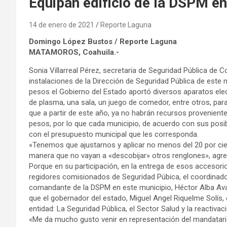
Equipan edificio de la DSPM 
14 de enero de 2021
Reporte Laguna
Domingo López Bustos / Reporte Laguna
MATAMOROS, Coahuila.-
Sonia Villarreal Pérez, secretaria de Seguridad Pública de 
instalaciones de la Dirección de Seguridad Pública de este 
pesos el Gobierno del Estado aportó diversos aparatos elec
de plasma, una sala, un juego de comedor, entre otros, para
que a partir de este año, ya no habrán recursos provenien
pesos, por lo que cada municipio, de acuerdo con sus posib
con el presupuesto municipal que les corresponda.
«Tenemos que ajustarnos y aplicar no menos del 20 por cien
manera que no vayan a «descobijar» otros renglones», agr
Porque en su participación, en la entrega de esos accesorio
regidores comisionados de Seguridad Púbica, el coordinador r
comandante de la DSPM en este municipio, Héctor Alba Avalo
que el gobernador del estado, Miguel Angel Riquelme Solís
entidad: La Seguridad Pública, el Sector Salud y la reacti
«Me da mucho gusto venir en representación del mandatario 