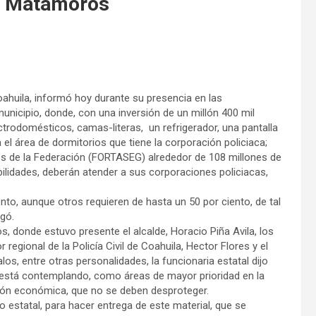
en Matamoros
Coahuila, informó hoy durante su presencia en las
municipio, donde, con una inversión de un millón 400 mil
trodomésticos, camas-literas, un refrigerador, una pantalla
 el área de dormitorios que tiene la corporación policiaca;
tes de la Federación (FORTASEG) alrededor de 108 millones de
ilidades, deberán atender a sus corporaciones policiacas,
to, aunque otros requieren de hasta un 50 por ciento, de tal
egó.
s, donde estuvo presente el alcalde, Horacio Piña Avila, los
egional de la Policía Civil de Coahuila, Hector Flores y el
s, entre otras personalidades, la funcionaria estatal dijo
, está contemplando, como áreas de mayor prioridad en la
vación económica, que no se deben desproteger.
estatal, para hacer entrega de este material, que se