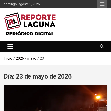
Saltar
domingo, agosto 9, 2026
al
contenido
Reporte Laguna Noticias
Reporte Laguna
Inicio
2026
mayo
23
Día:
23 de mayo de 2026