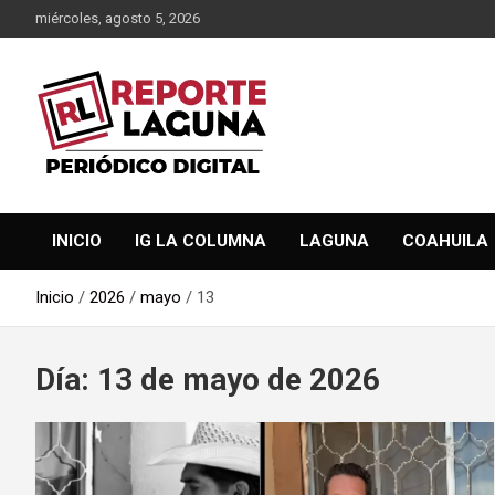
Saltar
miércoles, agosto 5, 2026
al
contenido
Reporte Laguna Noticias
Reporte Laguna
INICIO
IG LA COLUMNA
LAGUNA
COAHUILA
Inicio
2026
mayo
13
Día:
13 de mayo de 2026