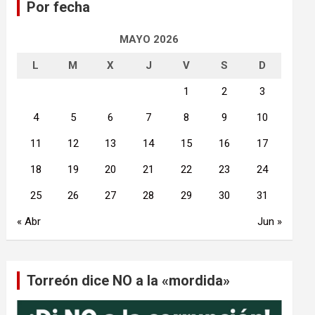
Por fecha
r
MAYO 2026
L
M
X
J
V
S
D
1
2
3
4
5
6
7
8
9
10
11
12
13
14
15
16
17
18
19
20
21
22
23
24
25
26
27
28
29
30
31
« Abr
Jun »
Torreón dice NO a la «mordida»