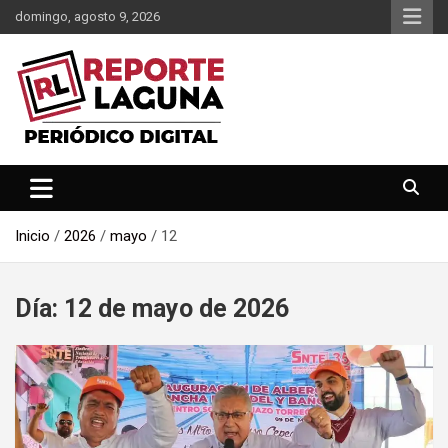
Saltar
domingo, agosto 9, 2026
al
contenido
Reporte Laguna Noticias
Reporte Laguna
Inicio
2026
mayo
12
Día:
12 de mayo de 2026