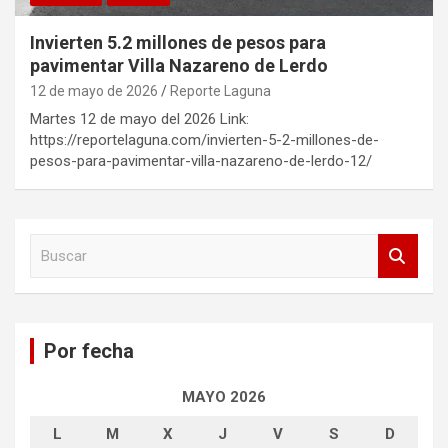
Invierten 5.2 millones de pesos para
pavimentar Villa Nazareno de Lerdo
12 de mayo de 2026
Reporte Laguna
Martes 12 de mayo del 2026 Link:
https://reportelaguna.com/invierten-5-2-millones-de-
pesos-para-pavimentar-villa-nazareno-de-lerdo-12/
B
u
s
c
a
Por fecha
r
MAYO 2026
L
M
X
J
V
S
D