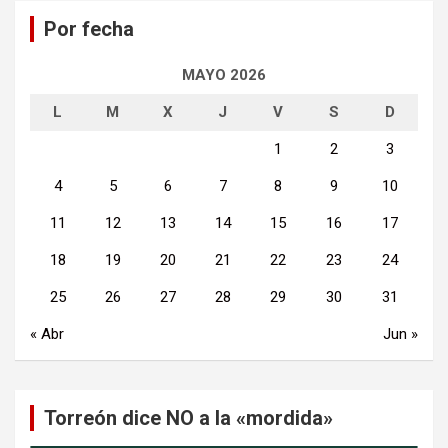
a
Por fecha
r
MAYO 2026
L
M
X
J
V
S
D
1
2
3
4
5
6
7
8
9
10
11
12
13
14
15
16
17
18
19
20
21
22
23
24
25
26
27
28
29
30
31
« Abr
Jun »
Torreón dice NO a la «mordida»