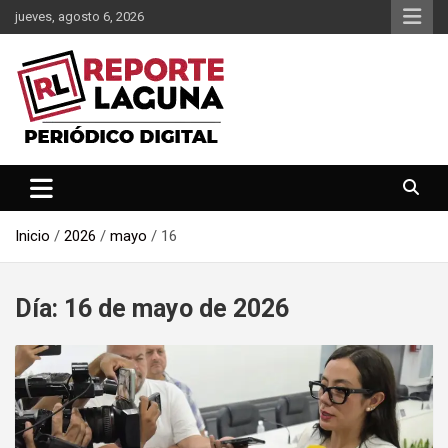
Saltar
jueves, agosto 6, 2026
al
contenido
Reporte Laguna Noticias
Reporte Laguna
Inicio
2026
mayo
16
Día:
16 de mayo de 2026