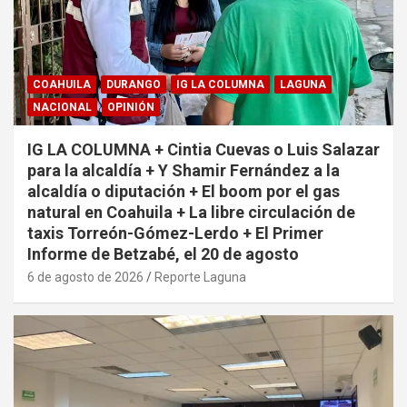
COAHUILA
DURANGO
IG LA COLUMNA
LAGUNA
NACIONAL
OPINIÓN
IG LA COLUMNA + Cintia Cuevas o Luis Salazar
para la alcaldía + Y Shamir Fernández a la
alcaldía o diputación + El boom por el gas
natural en Coahuila + La libre circulación de
taxis Torreón-Gómez-Lerdo + El Primer
Informe de Betzabé, el 20 de agosto
6 de agosto de 2026
Reporte Laguna