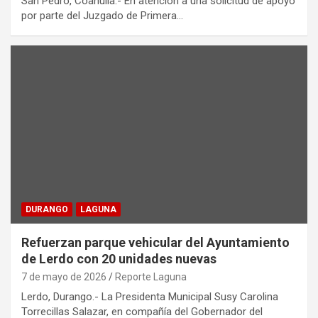
San Pedro, Coahuila.- En atención a una solicitud de apoyo
por parte del Juzgado de Primera…
DURANGO
LAGUNA
Refuerzan parque vehicular del Ayuntamiento
de Lerdo con 20 unidades nuevas
7 de mayo de 2026
Reporte Laguna
Lerdo, Durango.- La Presidenta Municipal Susy Carolina
Torrecillas Salazar, en compañía del Gobernador del