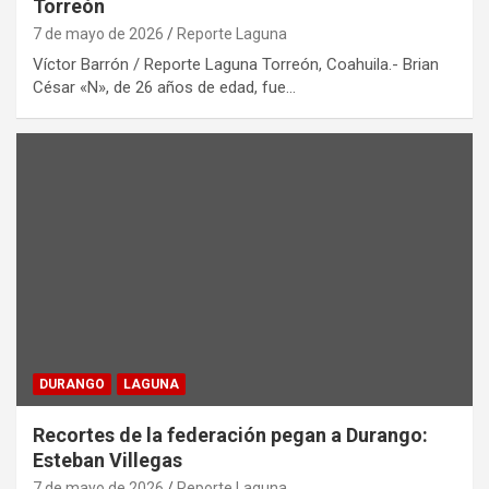
Torreón
7 de mayo de 2026
Reporte Laguna
Víctor Barrón / Reporte Laguna Torreón, Coahuila.- Brian
César «N», de 26 años de edad, fue…
DURANGO
LAGUNA
Recortes de la federación pegan a Durango:
Esteban Villegas
7 de mayo de 2026
Reporte Laguna