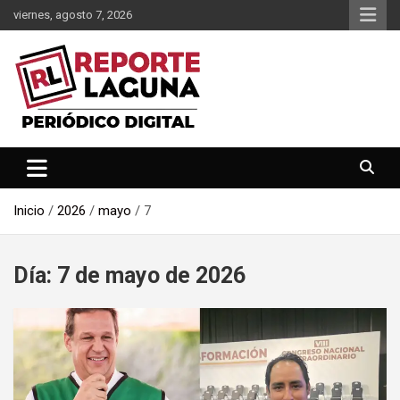
Saltar
viernes, agosto 7, 2026
al
contenido
Reporte Laguna Noticias
Reporte Laguna
Inicio
2026
mayo
7
Día:
7 de mayo de 2026