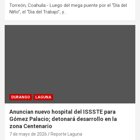
Torreón, Coahuila.- Luego del mega puente por el “Día del
Niño”, el “Dia del Trabajo”, y…
DURANGO
LAGUNA
Anuncian nuevo hospital del ISSSTE para
Gómez Palacio; detonará desarrollo en la
zona Centenario
7 de mayo de 2026
Reporte Laguna