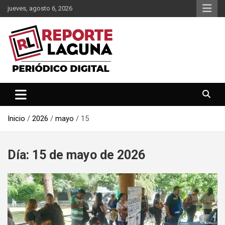
Saltar
jueves, agosto 6, 2026
al
contenido
Reporte Laguna Noticias
Reporte Laguna
Inicio
2026
mayo
15
Día:
15 de mayo de 2026