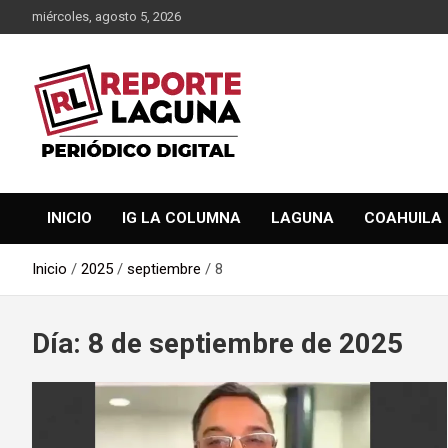
Saltar
miércoles, agosto 5, 2026
al
contenido
Reporte Laguna Noticias
Reporte Laguna
INICIO
IG LA COLUMNA
LAGUNA
COAHUILA
Inicio
2025
septiembre
8
Día:
8 de septiembre de 2025