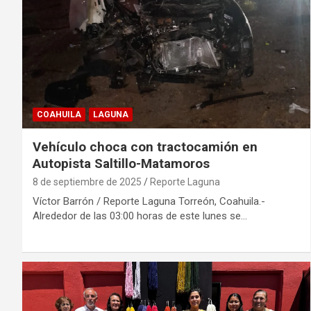
COAHUILA
LAGUNA
Vehículo choca con tractocamión en
Autopista Saltillo-Matamoros
8 de septiembre de 2025
Reporte Laguna
Víctor Barrón / Reporte Laguna Torreón, Coahuila.-
Alrededor de las 03:00 horas de este lunes se…