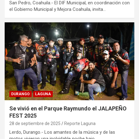
San Pedro, Coahuila.- El DIF Municipal, en coordinación con
el Gobierno Municipal y Mejora Coahuila, invita…
DURANGO
LAGUNA
Se vivió en el Parque Raymundo el JALAPEÑO
FEST 2025
28 de septiembre de 2025
Reporte Laguna
Lerdo, Durango.- Los amantes de la música y de las
motos vivieron una inolvidable noche bajo…