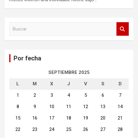
B
u
s
c
a
Por fecha
r
SEPTIEMBRE 2025
L
M
X
J
V
S
D
1
2
3
4
5
6
7
8
9
10
11
12
13
14
15
16
17
18
19
20
21
22
23
24
25
26
27
28