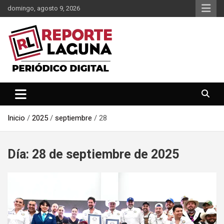
Saltar
domingo, agosto 9, 2026
al
contenido
Reporte Laguna Noticias
Reporte Laguna
Inicio
2025
septiembre
28
Día:
28 de septiembre de 2025