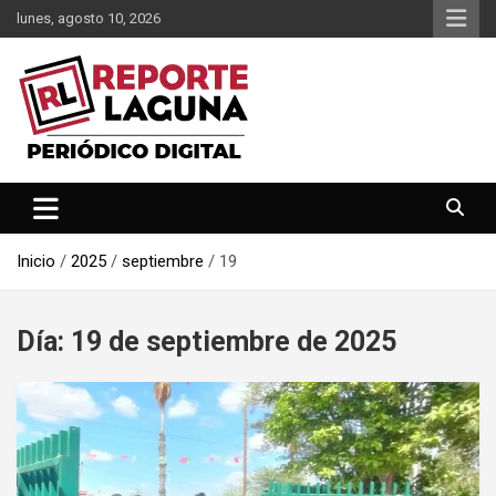
Saltar
lunes, agosto 10, 2026
al
contenido
Reporte Laguna Noticias
Reporte Laguna
Inicio
2025
septiembre
19
Día:
19 de septiembre de 2025