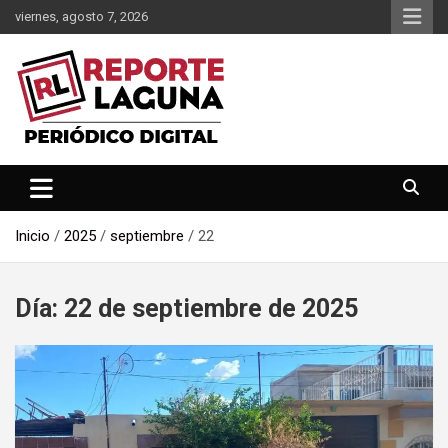
Saltar
viernes, agosto 7, 2026
al
contenido
Reporte Laguna Noticias
Reporte Laguna
Inicio
2025
septiembre
22
Día:
22 de septiembre de 2025