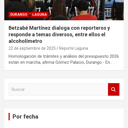
DURANGO
LAGUNA
Betzabé Martínez dialoga con reporteros y
responde a temas diversos, entre ellos el
alcoholímetro
22 de septiembre de 2025
Reporte Laguna
Homologación de trámites y análisis del presupuesto 2026
están en marcha, afirma Gómez Palacio, Durango.- En…
B
u
s
c
a
Por fecha
r