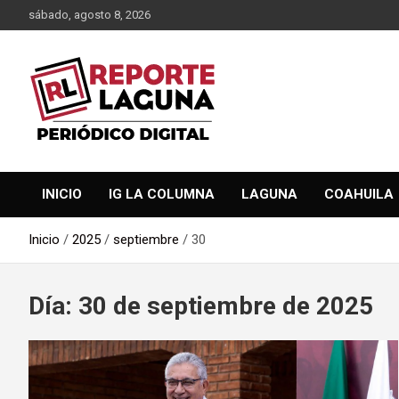
Saltar
sábado, agosto 8, 2026
al
contenido
Reporte Laguna Noticias
Reporte Laguna
INICIO
IG LA COLUMNA
LAGUNA
COAHUILA
Inicio
2025
septiembre
30
Día:
30 de septiembre de 2025