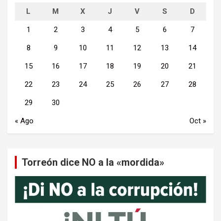
L
M
X
J
V
S
D
1
2
3
4
5
6
7
8
9
10
11
12
13
14
15
16
17
18
19
20
21
22
23
24
25
26
27
28
29
30
« Ago
Oct »
Torreón dice NO a la «mordida»