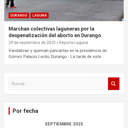
DURANGO
LAGUNA
Marchan colectivas laguneras por la
despenalización del aborto en Durango
29 de septiembre de 2025
Reporte Laguna
Vandalizan y queman pancartas en la presidencia de
Gómez Palacio Lerdo, Durango.- La tarde de este…
B
u
s
c
a
Por fecha
r
SEPTIEMBRE 2025