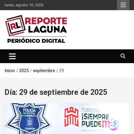
Saltar
lunes, agosto 10, 2026
al
contenido
Reporte Laguna Noticias
Reporte Laguna
Inicio
2025
septiembre
29
Día:
29 de septiembre de 2025